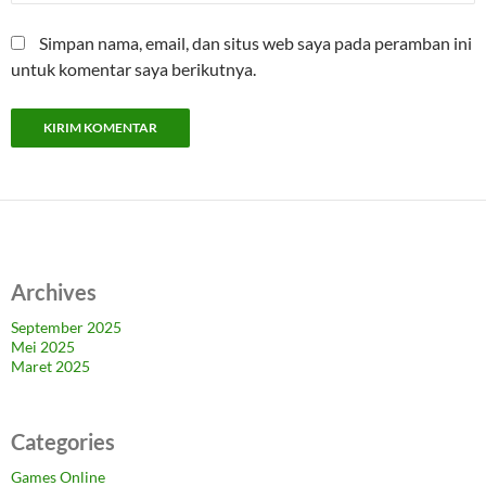
Simpan nama, email, dan situs web saya pada peramban ini
untuk komentar saya berikutnya.
Archives
September 2025
Mei 2025
Maret 2025
Categories
Games Online