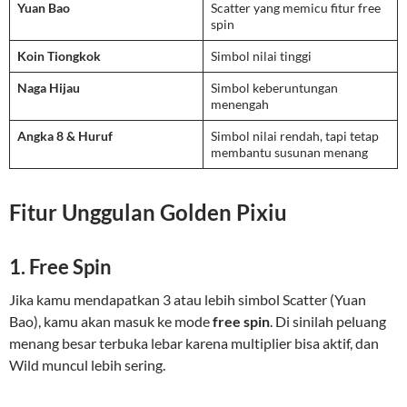
Yuan Bao
Scatter yang memicu fitur free
spin
Koin Tiongkok
Simbol nilai tinggi
Naga Hijau
Simbol keberuntungan
menengah
Angka 8 & Huruf
Simbol nilai rendah, tapi tetap
membantu susunan menang
Fitur Unggulan Golden Pixiu
1.
Free Spin
Jika kamu mendapatkan 3 atau lebih simbol Scatter (Yuan
Bao), kamu akan masuk ke mode
free spin
. Di sinilah peluang
menang besar terbuka lebar karena multiplier bisa aktif, dan
Wild muncul lebih sering.