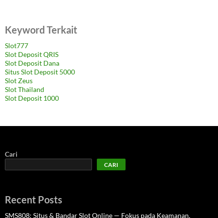
Keyword Terkait
Slot777
Slot Deposit QRIS
Slot Deposit Dana
Situs Slot Deposit 5000
Slot Zeus
Slot Thailand
Slot Deposit 1000
Cari
CARI
Recent Posts
SMS808: Situs & Bandar Slot Online — Fokus pada Keamanan,