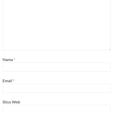
Nama
*
Email
*
Situs Web