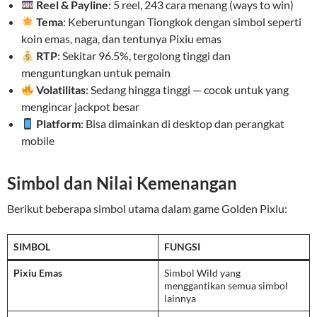
Reel & Payline
: 5 reel, 243 cara menang (ways to win)
Tema
: Keberuntungan Tiongkok dengan simbol seperti
koin emas, naga, dan tentunya Pixiu emas
RTP
: Sekitar 96.5%, tergolong tinggi dan
menguntungkan untuk pemain
Volatilitas
: Sedang hingga tinggi — cocok untuk yang
mengincar jackpot besar
Platform
: Bisa dimainkan di desktop dan perangkat
mobile
Simbol dan Nilai Kemenangan
Berikut beberapa simbol utama dalam game Golden Pixiu:
SIMBOL
FUNGSI
Pixiu Emas
Simbol Wild yang
menggantikan semua simbol
lainnya