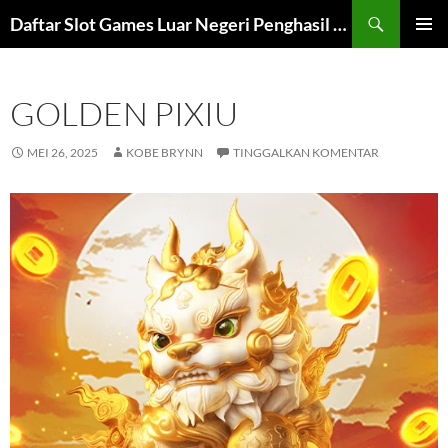
Langsung
Cari
Daftar Slot Games Luar Negeri Penghasil Uang Dana
ke
MENU
isi
UTAMA
GOLDEN PIXIU
MEI 26, 2025
KOBE BRYNN
TINGGALKAN KOMENTAR