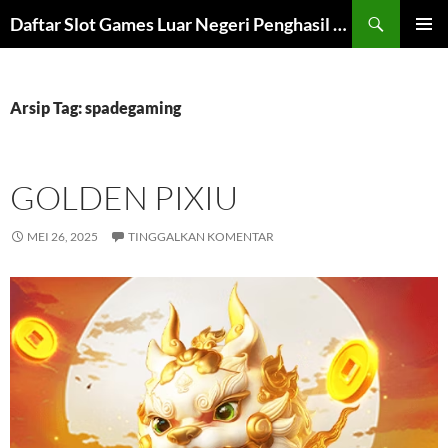
Langsung
Cari
Daftar Slot Games Luar Negeri Penghasil Uang Dana
ke
MENU
isi
UTAMA
Arsip Tag: spadegaming
GOLDEN PIXIU
MEI 26, 2025
TINGGALKAN KOMENTAR